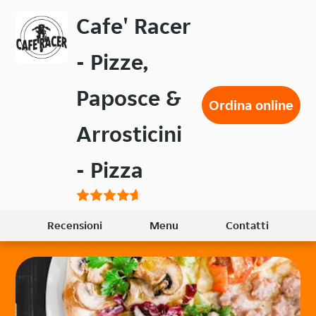
Passa
Cafe' Racer
al
contenuto
- Pizze,
principale
Paposce &
Ordina online
Arrosticini
- Pizza
Recensioni
Menu
Contatti